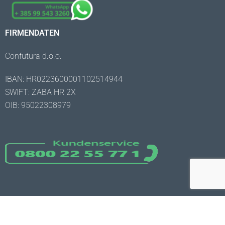
FIRMENDATEN
Confutura d.o.o.
IBAN: HR0223600001102514944
SWIFT: ZABA HR 2X
OIB: 95022308979
Copyright © 2023 Zahnklinik Adria |
Datenschutzerklärung